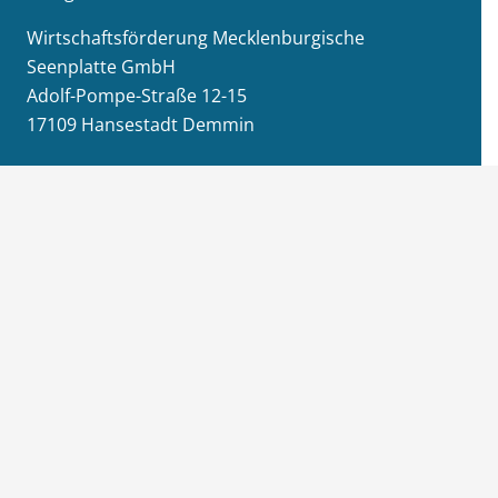
Wirtschaftsförderung Mecklenburgische
Seenplatte GmbH
Adolf-Pompe-Straße 12-15
17109 Hansestadt Demmin
+49 (0)395 57087 4850
E-Mail senden
Info
Jobs / Ausschreibungen
Newsletter-Anmeldung
Impressum
Datenschutz
Aktuelles