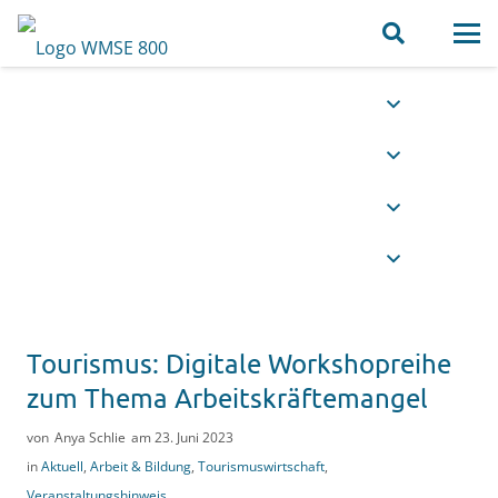
MSEaustausch – Sprechtag
Finanzierung, Förderung,
Nachfolge
Der nächste Sprechtag MSEaustausch findet
am 26.08.2026 von 09.00 bis 15.00 Uhr statt
(fünf Beratungstermine á 1 Stunde).
mehr erfahren
Tourismus: Digitale Workshopreihe
zum Thema Arbeitskräftemangel
von
Anya Schlie
am
23. Juni 2023
in
Aktuell
,
Arbeit & Bildung
,
Tourismuswirtschaft
,
Veranstaltungshinweis