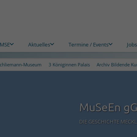
 MSE
Aktuelles
Termine / Events
Jobs
chliemann-Museum
3 Königinnen Palais
Archiv Bildende K
MuSeEn g
DIE GESCHICHTE MECK