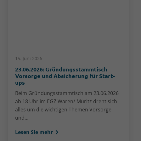
12. Mai 2026
Gründungsstammtisch
OMR 2026: Unge
 Absicherung für Start-
gezieltes Stan
Am 05. und 06.05
sstammtisch am 23.06.2026
Hamburger Messe
GZ Waren/ Müritz dreht sich
2026 statt. Dieses
ichtigen Themen Vorsorge
Netzwerkveranst
Lesen Sie mehr
r