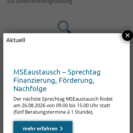
zur Unternehmensgründung.
×
Aktuell
Identifizierung
Wir finden für Sie das richtige Förderprogramm.
MSEaustausch – Sprechtag
Finanzierung, Förderung,
Nachfolge
Vernetzung
Wir vermitteln Kontakte zu spezialisierten
Der nächste Sprechtag MSEaustausch findet
am 26.08.2026 von 09.00 bis 15.00 Uhr statt
Institutionen und weiteren Beratungsstellen.
(fünf Beratungstermine á 1 Stunde).
mehr erfahren