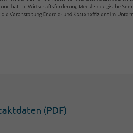
und hat die Wirtschaftsförderung Mecklenburgische Seen
 die Veranstaltung Energie- und Kosteneffizienz im Unte
Info
Jobs / Ausschreibungen
Newsletter-Anmeldung
nplatte GmbH
Impressum
Datenschutz
taktdaten (PDF)