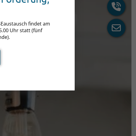
Eaustausch findet am
.00 Uhr statt (fünf
nde).