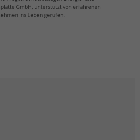
platte GmbH, unterstützt von erfahrenen
rnehmen ins Leben gerufen.
Aktuelles
News
Pressemitteilungen
Kreisanzeiger
MSEimpuls Podcast
MSEwasserstoff