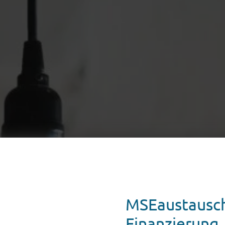
MSEaustausch
Finanzierung,