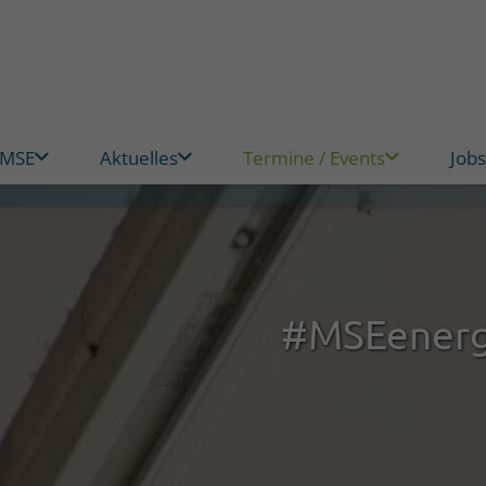
 MSE
Aktuelles
Termine / Events
Jobs
#MSEenerg