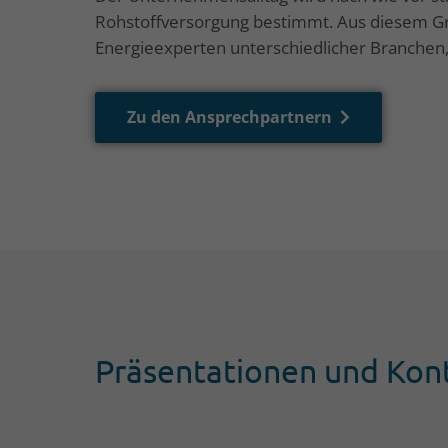
Rohstoffversorgung bestimmt. Aus diesem Gr
Energieexperten unterschiedlicher Branchen,
Zu den Ansprechpartnern
Wirtschaftsförderung Mecklenburgische See
Adolf-Pompe-Straße 12-15
17109 Hansestadt Demmin
+49 (0)395 57087 4850
Präsentationen und Kon
E-Mail senden