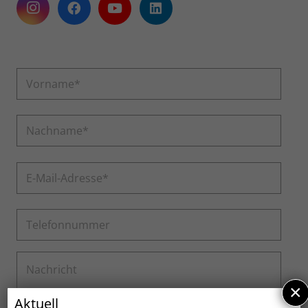
Bitte
lasse
dieses
Feld
leer.
×
Aktuell