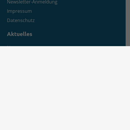
Newsletter-Anmeldung
Impressum
Datenschutz
Aktuelles
News
Pressemitteilungen
Kreisanzeiger
MSEimpuls Podcast
MSEwasserstoff