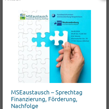
Datenschutz*
Ich stimme zu, dass meine Angaben aus diesem Formular zur
Beantwortung meiner Anfrage erhoben und verarbeitet
werden. Die Daten werden nach abgeschlossener Bearbeitung
meiner Anfrage gelöscht. Hinweis: Sie können Ihre Einwilligung
jederzeit für die Zukunft per E-Mail an
info@wirtschaft-
mueritz.de
widerrufen. Detaillierte Informationen zum
Umgang mit Nutzerdaten finden Sie in unserer
Datenschutzerklärung
.
(Felder mit * sind Pflichtfelder)
MSEaustausch – Sprechtag
Finanzierung, Förderung,
Nachfolge