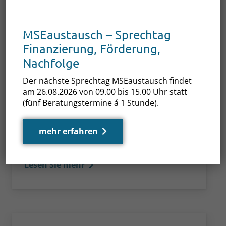
MSEaustausch – Sprechtag
Finanzierung, Förderung,
3. Juli 2026
Nachfolge
Neue Bedingungen für
Gründungsstipendium
Der nächste Sprechtag MSEaustausch findet
Am 15.06.2026 wurden die neuen
am 26.08.2026 von 09.00 bis 15.00 Uhr statt
Bedingungen, Kriterien und Konditionen für
(fünf Beratungstermine á 1 Stunde).
das Gründungsstipendium zur Förderung
innovativer Unternehmensgründungen in
mehr erfahren
M-V veröffentlicht.
Lesen Sie mehr