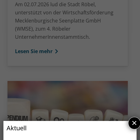
Am 02.07.2026 lud die Stadt Röbel,
unterstützt von der Wirtschaftsförderung
Mecklenburgische Seenplatte GmbH
(WMSE), zum 4. Röbeler
UnternehmerInnenstammtisch.
Lesen Sie mehr
×
Aktuell