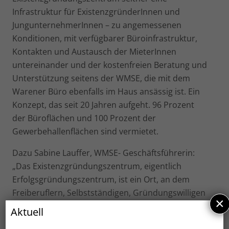
Infrastruktur für ExistenzgründerInnen und
JungunternehmerInnen – zu angemessenen
Konditionen, mit verfügbarer Büroinfrastruktur,
Kontakten und Austausch der MieterInnen
untereinander und der kostenfreien Beratung und
Unterstützung seitens der WMSE, die mit dem
Warener Büro ebenfalls im Haus ansässig ist. Ein
Konzept, das seit 20 Jahren aufgeht. 96 Prozent
der Büroflächen und 100 Prozent der
Gewerbehallenflächen sind vermietet.
Dazu Sabine Lauffer, WMSE- Geschäftsführerin:
„Das Existenzgründungszentrum, eigentlich
Erfolgsgründungszentrum, ist ein Ort, an dem
Freiberuflern, Selbstständigen, Gründungswilligen
×
und Unternehmen vieles unter einem Dach
Aktuell
geboten wird. Wir als WMSE unterstützen auch