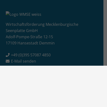
Wirtschaftsförderung Mecklenburgische
Seenplatte GmbH
Adolf-Pompe-Straße 12-15
17109 Hansestadt Demmin
+49 (0)395 57087 4850
E-Mail senden
Info
Jobs / Ausschreibungen
Newsletter-Anmeldung
Impressum