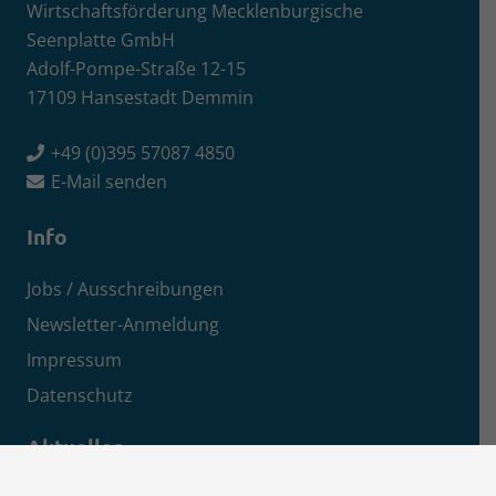
Wirtschaftsförderung Mecklenburgische
Seenplatte GmbH
Adolf-Pompe-Straße 12-15
17109 Hansestadt Demmin
+49 (0)395 57087 4850
E-Mail senden
Info
Jobs / Ausschreibungen
Newsletter-Anmeldung
Impressum
Datenschutz
Aktuelles