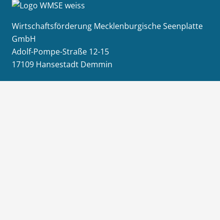
Wirtschaftsförderung Mecklenburgische Seenplatte
GmbH
Adolf-Pompe-Straße 12-15
17109 Hansestadt Demmin
+49 (0)395 57087 4850
E-Mail senden
Info
Jobs / Ausschreibungen
Newsletter-Anmeldung
Impressum
Datenschutz
Aktuelles