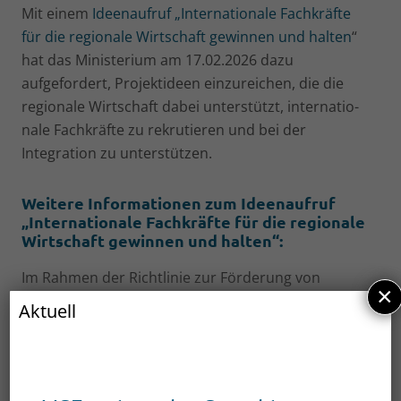
Mit einem
Ideenaufruf „Internationale Fachkräfte
für die regio­nale Wirtschaft gewinnen und halten
“
hat das Ministerium am 17.02.2026 dazu
aufgefordert, Projektideen einzureichen, die die
regionale Wirtschaft dabei unterstützt, internatio­
nale Fachkräfte zu rekrutieren und bei der
Integration zu unterstützen.
Weitere Informationen zum Ideenaufruf
„Internationale Fachkräfte für die regionale
Wirtschaft gewinnen und halten“:
Im Rahmen der Richtlinie zur Förderung von
×
Strukturentwick­lungsmaßnahmen aus Mitteln des
Aktuell
Europäischen Sozialfonds Plus (ESF Plus) sollen
entweder a) überbetriebliche Rekrutie­
rungsprojekte für internationale Fachkräfte
und/oder b) über­betriebliche Projekte zur