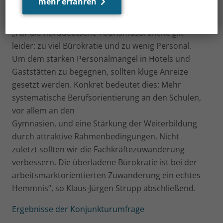
mehr erfahren
touristische Wertschöpfung in der Region sinkt
daher“, erläutert Klaus-Jürgen Strupp.
„Für die norddeutsche Tourismusbranche gilt
leider: zu viel Bürokratie und zu wenig Personal.
Um dem starken Personalmangel in Hotels und
Gaststätten zu begegnen, sollten kluge Anreize
gesetzt werden. Konkret bedeutet dies: Mehr
systematische Berufsorientierung an den Schulen,
vor allem an den
Gymnasien, und eine Stärkung der Weiterbildung
durch attraktive Rahmenbedingungen. Nicht
zuletzt sollten wir die Fachkräftezuwanderung
verbessern. Die überladene Bürokratie ist bei der
arbeitsmarktorientierten Zuwanderung ein echtes
Hemmnis“, so Klaus-Jürgen Strupp abschließend.
Ergebnisse der Konjunkturumfrage