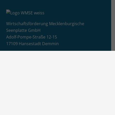
Wirtschaftsförderung Mecklenburgische
Seenplatte GmbH
Adolf-Pompe-Straße 12-15
17109 Hansestadt Demmin
+49 (0)395 57087 4850
E-Mail senden
Info
Jobs / Ausschreibungen
Newsletter-Anmeldung
Impressum
Datenschutz