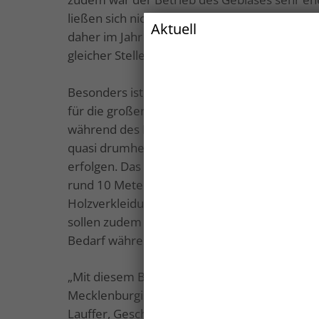
ließen sich nicht barrierefrei umbauen. Der 
Aktuell
daher im Jahr 2023 eine Machbarkeitsstudie 
gleicher Stelle zum Ergebnis hatte.
Besonders ist, dass durch die Nutzung der Pla
für die großen Ausstellungsstücke
während des Baus geschützt werden und somit
quasi drumherum gebaut. Dadurch konnte die
erfolgen. Das neue Gebäude mit einer Länge 
rund 10 Metern Höhe soll im Erdgeschoss ei
Holzverkleidung erhalten. Durch den Bau ei
sollen zudem die Betriebskosten deutlich ver
Bedarf während der gesamten Saison von En
„Mit diesem Bau setzen wir ein sichtbares Z
Mecklenburgische Seenplatte“, so Sabine
Lauffer, Geschäftsführerin der Wirtschaftsf