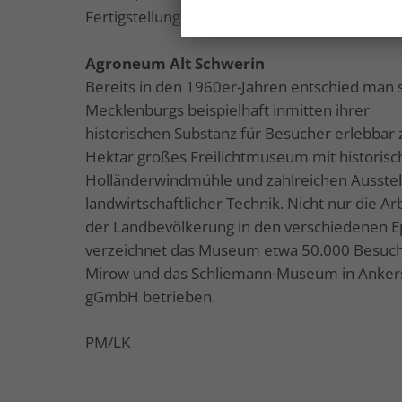
Fertigstellung der Halle ist für Dezember 202
Agroneum Alt Schwerin
Bereits in den 1960er-Jahren entschied man s
Mecklenburgs beispielhaft inmitten ihrer
historischen Substanz für Besucher erlebbar 
Hektar großes Freilichtmuseum mit historisc
Holländerwindmühle und zahlreichen Ausstel
landwirtschaftlicher Technik. Nicht nur die A
der Landbevölkerung in den verschiedenen Ep
verzeichnet das Museum etwa 50.000 Besucher
Mirow und das Schliemann-Museum in Ankers
gGmbH betrieben.
PM/LK