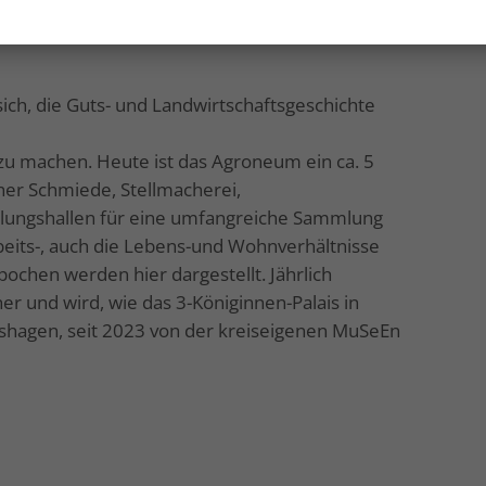
6 geplant.
ich, die Guts- und Landwirtschaftsgeschichte
zu machen. Heute ist das Agroneum ein ca. 5
her Schmiede, Stellmacherei,
lungshallen für eine umfangreiche Sammlung
rbeits-, auch die Lebens-und Wohnverhältnisse
ochen werden hier dargestellt. Jährlich
 und wird, wie das 3-Königinnen-Palais in
hagen, seit 2023 von der kreiseigenen MuSeEn