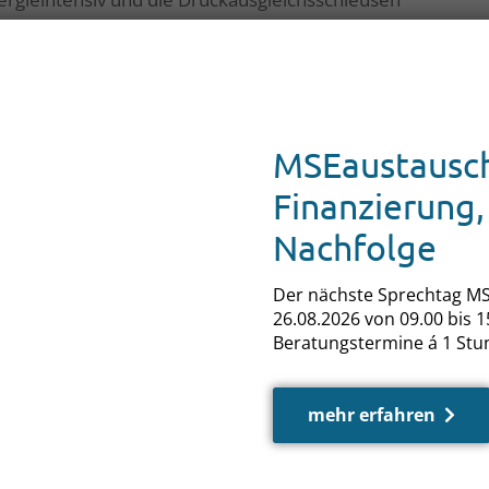
Landkreis Mecklenburgische Seenplatte hatte
in Auftrag gegeben, die einen Neubau an
ne der alten Traglufthalle die Hochregalanlage
MSEaustausch
Finanzierung,
 stehen bleiben kann – die neue Halle wird
 Sicherung der Hochregale sehr kostengünstig
Nachfolge
von 36 Metern, einer Breite von 18 Metern und
nen Klinker und im Obergeschoss eine
Der nächste Sprechtag MS
ner Photovoltaikanlage auf dem gesamten Dach
26.08.2026 von 09.00 bis 15
ringert werden, da der so erzeugte Strom den
Beratungstermine á 1 Stu
de März bis November abdeckt.
mehr erfahren
eichen für den Museumsstandort
örderung Mecklenburgische Seenplatte. Die