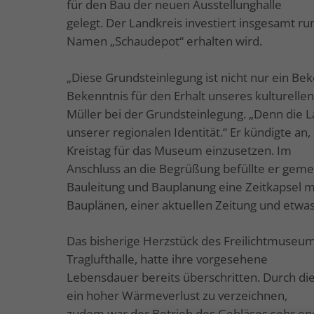
für den Bau der neuen Ausstellunghalle
gelegt. Der Landkreis investiert insgesamt ru
Namen „Schaudepot“ erhalten wird.
„Diese Grundsteinlegung ist nicht nur ein B
Bekenntnis für den Erhalt unseres kulturelle
Müller bei der Grundsteinlegung. „Denn die La
unserer regionalen Identität.“ Er kündigte a
Kreistag für das Museum einzusetzen. Im
Anschluss an die Begrüßung befüllte er geme
Bauleitung und Bauplanung eine Zeitkapsel m
Bauplänen, einer aktuellen Zeitung und etwa
Das bisherige Herzstück des Freilichtmuseum
Traglufthalle, hatte ihre vorgesehene
Lebensdauer bereits überschritten. Durch d
ein hoher Wärmeverlust zu verzeichnen,
zudem war der Betrieb des Gebläses sehr ene