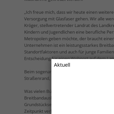
„Ich freue mich, dass wir heute einen weite
Versorgung mit Glasfaser gehen. Wir alle werd
Kröger, stellvertretender Landrat des Landk
Kindern und Jugendlichen eine berufliche Pers
Metropolen geben möchte, der braucht einen 
Unternehmen ist ein leistungsstarkes Breitba
Standortfaktoren und auch für junge Familie
Entscheidung für einen Wohnort auf dem Lan
Aktuell
Beim sogenannten FTTH-Ausbau endet das Gla
Straßenrand, sondern geht bis ins Haus.
Was vielen BürgerInnen nicht bekannt ist: I
Breitbandausbau sind diese Hausanschlüsse 
Grundstückseigentümer kostenlos, und müsse
Zeitpunkt verlegt werden. Daher ist es sinnvol