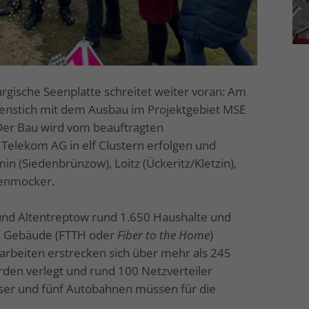
gische Seenplatte schreitet weiter voran: Am
tenstich mit dem Ausbau im Projektgebiet MSE
 Der Bau wird vom beauftragten
lekom AG in elf Clustern erfolgen und
 (Siedenbrünzow), Loitz (Ückeritz/Kletzin),
henmocker.
d Altentreptow rund 1.650 Haushalte und
ns Gebäude (FTTH oder
Fiber to the Home
)
uarbeiten erstrecken sich über mehr als 245
rden verlegt und rund 100 Netzverteiler
sser und fünf Autobahnen müssen für die