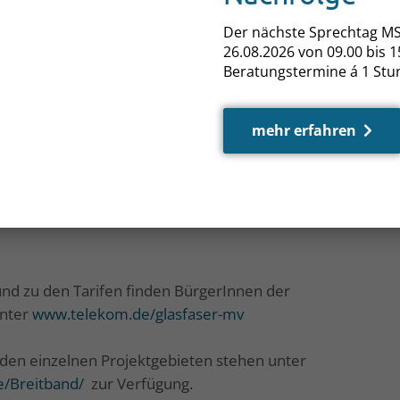
bsichtigt. Schon allein, weil damit in der Regel
Der nächste Sprechtag MS
hergeht.
26.08.2026 von 09.00 bis 15
Beratungstermine á 1 Stu
etreten werden müssen benötigen die
 Genehmigung der Eigentümer. „Wir bauen mit
dinator im Landkreis MSE Torsten Matheus.
mehr erfahren
en, Bau und Buchbarkeit vergehen nur wenige
d werden derzeit aus diesem Grunde auf dem
teht jedoch zu keinem Zeitpunkt eine
weder mit der Telekom noch mit einem anderen
nd zu den Tarifen finden BürgerInnen der
unter
www.telekom.de/glasfaser-mv
den einzelnen Projektgebieten stehen unter
e/Breitband/
zur Verfügung.