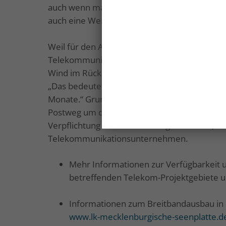
auch wenn man derzeit noch keine Nutzung bea
auch eine Wertsteigerung der Immobilien ein
Weil für den Anschluss Privatgrundstücke b
Telekommunikationsunternehmen jedoch die
Wind im Rücken“, so der Telekom-Ausbaukoor
„Das bedeutet, zwischen Ausbauankündigung
Monate.“ Grundstückseigentümer wurden un
Postweg um die Genehmigung gebeten. Es bes
Verpflichtung zu einem Vertragsabschluss, 
Telekommunikationsunternehmen.
Mehr Informationen zur Verfügbarkeit u
betreffenden Telekom-Projektgebiete 
Informationen zum Breitbandausbau in 
www.lk-mecklenburgische-seenplatte.d