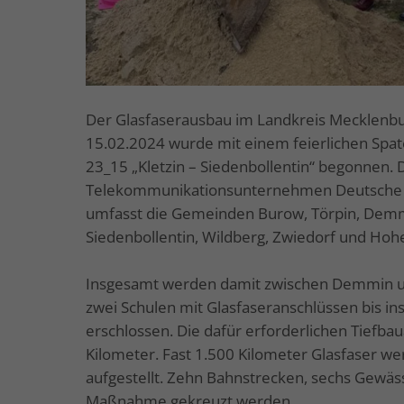
Der Glasfaserausbau im Landkreis Mecklenbur
15.02.2024 wurde mit einem feierlichen Spa
23_15 „Kletzin – Siedenbollentin“ begonnen.
Telekommunikationsunternehmen Deutsche Te
umfasst die Gemeinden Burow, Törpin, Demmin
Siedenbollentin, Wildberg, Zwiedorf und Ho
Insgesamt werden damit zwischen Demmin un
zwei Schulen mit Glasfaseranschlüssen bis i
erschlossen. Die dafür erforderlichen Tiefba
Kilometer. Fast 1.500 Kilometer Glasfaser we
aufgestellt. Zehn Bahnstrecken, sechs Gewä
Maßnahme gekreuzt werden.