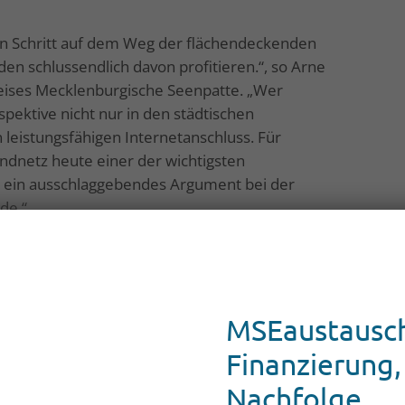
ren Schritt auf dem Weg der flächendeckenden
en schlussendlich davon profitieren.“, so Arne
reises Mecklenburgische Seenpatte. „Wer
pektive nicht nur in den städtischen
leistungsfähigen Internetanschluss. Für
ndnetz heute einer der wichtigsten
n ein ausschlaggebendes Argument bei der
de.“
sfaserkabel nicht mehr im Verteilerkasten am
MSEaustausch
m von Bund und Land geförderten
während der Planungs- und Bauphase für
Finanzierung,
n nicht kostenpflichtig zu einem späteren
Nachfolge
l sich den Anschluss schon jetzt legen zu lassen,