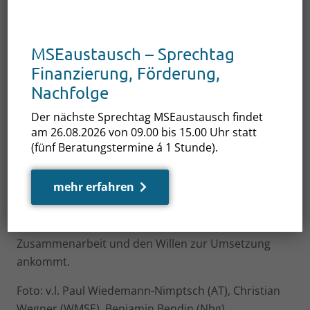
Rechenzentren und produzierendes Gewerbe
zeigten sich genauso interessiert an Investitionen
MSEaustausch – Sprechtag
in MSE wie Energieberater und touristische
Unternehmen.
Finanzierung, Förderung,
Nachfolge
Von Projektentwicklung und Planung über
Der nächste Sprechtag MSEaustausch findet
Finanzierung, Bau und Betrieb bis hin zu
am 26.08.2026 von 09.00 bis 15.00 Uhr statt
Revitalisierung, Rückbau und Nachnutzung – bei
(fünf Beratungstermine á 1 Stunde).
der REA kamen Innovationen, Trends, Netzwerke
und die Beteiligten aus Politik und Bauwirtschaft
mehr erfahren
zusammen, um Projekte schneller, wirtschaftlicher
und nachhaltiger zu realisieren. Weil es in der Bau-
und Immobilienbranche 2026 auf Tempo,
Zusammenarbeit und den Willen zur Umsetzung
ankommt.
Foto: v.l. Paul Wiedemann-Nimptsch (AT), Christian
Wegner (WMSE), Benjamin Bendin (Nbg)