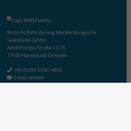
Wirtschaftsförderung Mecklenburgische
Seenplatte GmbH
Adolf-Pompe-Straße 12-15
17109 Hansestadt Demmin
+49 (0)395 57087 4850
E-Mail senden
Info
Jobs / Ausschreibungen
Newsletter-Anmeldung
Impressum