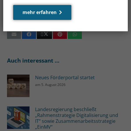
212.000 Euro.
mehr erfahren
PM/WM
Auch interessant …
Neues Förderportal startet
am
5. August 2026
Landesregierung beschließt
„Rahmenstrategie Digitalisierung und
IT“ sowie Zusammenarbeitsstrategie
„EinMV“