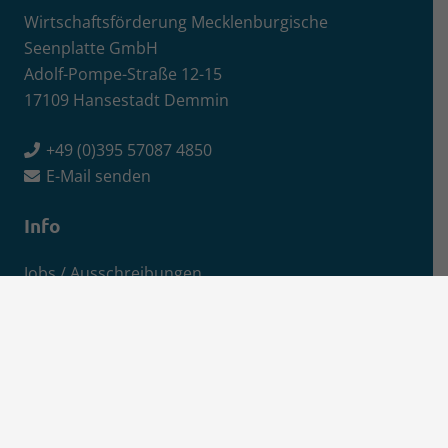
Wirtschaftsförderung Mecklenburgische
Seenplatte GmbH
Adolf-Pompe-Straße 12-15
17109 Hansestadt Demmin
+49 (0)395 57087 4850
E-Mail senden
Info
Jobs / Ausschreibungen
Newsletter-Anmeldung
Impressum
Datenschutz
Aktuelles