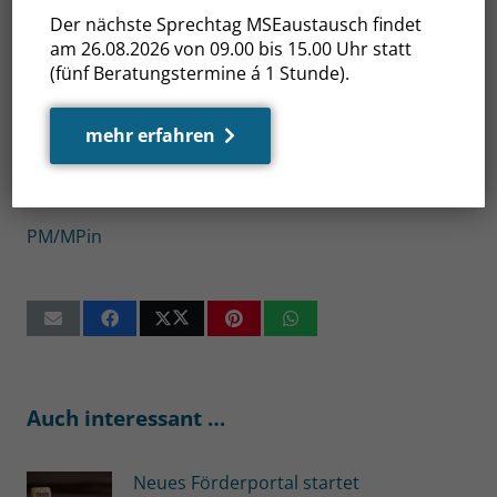
unsere Partnerregion Turku und nach Helsinki. Im
Der nächste Sprechtag MSEaustausch findet
September treffen wir uns, auch hier in Rostock,
am 26.08.2026 von 09.00 bis 15.00 Uhr statt
(fünf Beratungstermine á 1 Stunde).
zur Wirtschaftskonferenz, die wir zusammen mit
der Deutsch-Finnischen Außenhandelskammer
ausrichten. Zur Teilnahme an solchen
mehr erfahren
Unternehmertagen sind alle Unternehmen im
Land eingeladen“, sagte die Ministerpräsidentin.
PM/MPin
Auch interessant …
Neues Förderportal startet