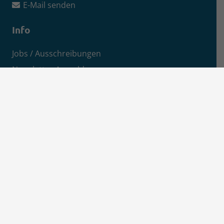
E-Mail senden
Info
Jobs / Ausschreibungen
Newsletter-Anmeldung
Impressum
Datenschutz
Aktuelles
News
Pressemitteilungen
Kreisanzeiger
MSEimpuls Podcast
MSEwasserstoff