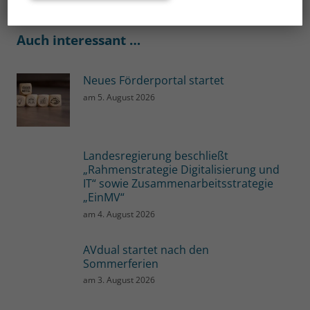
Auch interessant …
Neues Förderportal startet
am
5. August 2026
Landesregierung beschließt
„Rahmenstrategie Digitalisierung und
IT“ sowie Zusammenarbeitsstrategie
„EinMV“
am
4. August 2026
AVdual startet nach den
Sommerferien
am
3. August 2026