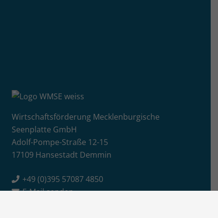
Wirtschaftsförderung Mecklenburgische
Seenplatte GmbH
Adolf-Pompe-Straße 12-15
17109 Hansestadt Demmin
+49 (0)395 57087 4850
E-Mail senden
Info