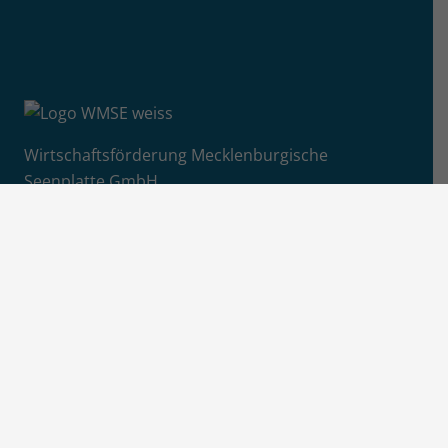
Wirtschaftsförderung Mecklenburgische
Seenplatte GmbH
Adolf-Pompe-Straße 12-15
17109 Hansestadt Demmin
+49 (0)395 57087 4850
E-Mail senden
Info
Jobs / Ausschreibungen
Newsletter-Anmeldung