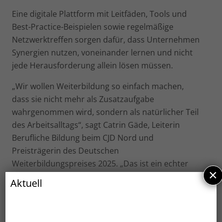
Eine digitale Plattform mit Leitfäden, Tools und
Best-Practice-Beispielen sowie regelmäßige
Netzwerktreffen sorgen dafür, dass Unternehmen
Synergien nutzen, voneinander lernen und nicht
jede Herausforderung allein lösen müssen.
„Wir wollen Weiterbildung so einfach machen,
dass sie nicht mehr als Zusatzaufgabe
wahrgenommen wird, sondern als natürlicher Teil
des Arbeitsalltags“, sagt Catrin Gäde, Leiterin
Berufliche Bildung beim CJD Nord und
Preisträgerin des Deutschen
Weiterbildungspreises 2025. „Das ist ein echter
×
Kulturwandel – und eine große Chance für die
Aktuell
Region.“
Der Fokus liegt besonders auf geringqualifizierten
und weiterbildungsfernen Beschäftigten, die