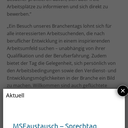
Arbeitsplätze zu informieren und sich direkt zu
bewerben.“
„Ein Besuch unseres Branchentags lohnt sich für
alle interessierten Arbeitsuchenden, die nach
beruflicher Entwicklung in einem inspirierenden
Arbeitsumfeld suchen – unabhängig von ihrer
Qualifikation und der Berufserfahrung. Zudem
bietet der Tag die Gelegenheit, sich persönlich von
den Arbeitsbedingungen sowie den Verdienst- und
Entwicklungsmöglichkeiten in der Branche ein Bild
zu machen. Willkommen sind auch geflüchtete
×
Menschen mit Interesse an einer Tätigkeit in dieser
Aktuell
Branche!“, ergänzt Andreas Böhning,
Geschäftsführer des Jobcenter Mecklenburgische
Seenplatte Nord.
MSEaustausch – Sprechtag
Programm