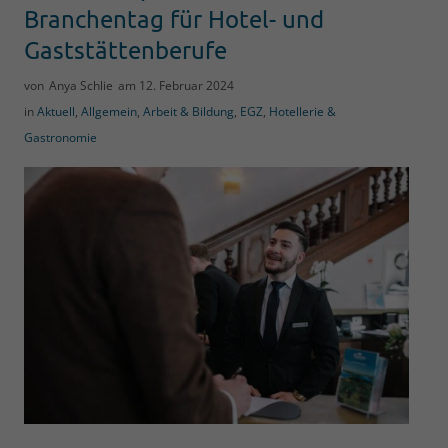
Branchentag für Hotel- und
Gaststättenberufe
von
Anya Schlie
am
12. Februar 2024
in
Aktuell
,
Allgemein
,
Arbeit & Bildung
,
EGZ
,
Hotellerie &
Gastronomie