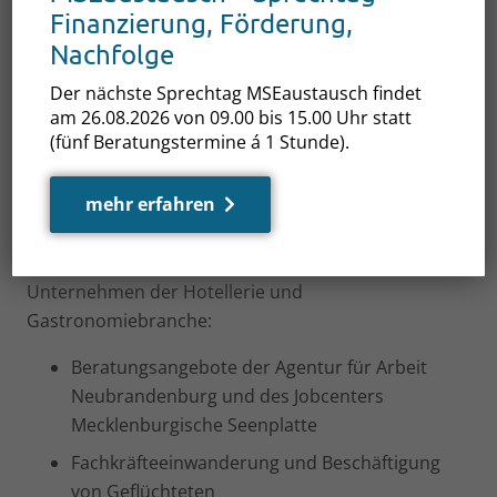
Finanzierung, Förderung,
09:30 bis 09:40 Uhr
Begrüßung
Nachfolge
Andreas Böhning –
Der nächste Sprechtag MSEaustausch findet
Geschäftsführer des Jobcenters Mecklenburgische
am 26.08.2026 von 09.00 bis 15.00 Uhr statt
Seenplatte Nord
(fünf Beratungstermine á 1 Stunde).
09:40 bis 10:50 Uhr
Beratungsdienste
mehr erfahren
für Unternehmen und Bildungsdienstleister
Akquise und
Vorbereitung der potentiellen Beschäftigten für
Unternehmen der Hotellerie und
Gastronomiebranche:
Beratungsangebote der Agentur für Arbeit
Neubrandenburg und des Jobcenters
Mecklenburgische Seenplatte
Fachkräfteeinwanderung und Beschäftigung
von Geflüchteten