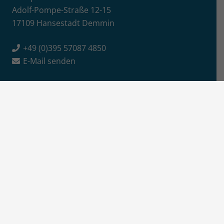
Adolf-Pompe-Straße 12-15
17109 Hansestadt Demmin
+49 (0)395 57087 4850
E-Mail senden
Info
Jobs / Ausschreibungen
Newsletter-Anmeldung
Impressum
Datenschutz
Aktuelles
News
Pressemitteilungen