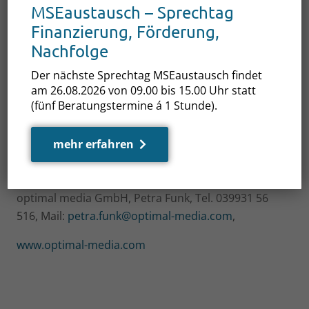
MSEaustausch – Sprechtag
media nicht nur ein spannendes Arbeitsumfeld,
Finanzierung, Förderung,
sondern auch unterschiedlichste
Nachfolge
Einstiegsmöglichkeiten für Fachkräfte,
Quereinsteiger und Ausbildungssuchende.
Der nächste Sprechtag MSEaustausch findet
am 26.08.2026 von 09.00 bis 15.00 Uhr statt
Die Plätze für die Teilnahme am #optimalSTART
(fünf Beratungstermine á 1 Stunde).
sind begrenzt und eine Anmeldung ist
notwendige Voraussetzung.
mehr erfahren
Kontakt:
optimal media GmbH, Petra Funk, Tel. 039931 56
516, Mail:
petra.funk@optimal-media.com
,
www.optimal-media.com