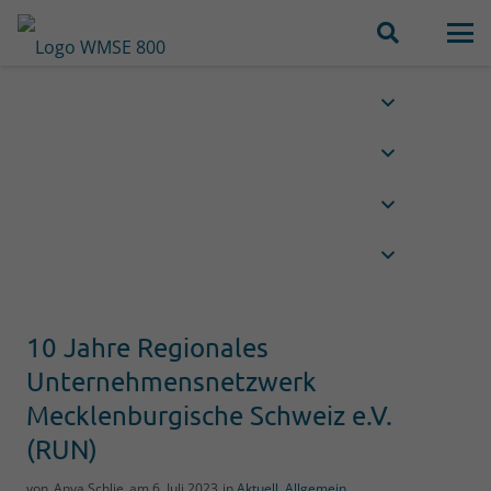
10 Jahre Regionales
Unternehmensnetzwerk
Mecklenburgische Schweiz e.V.
(RUN)
von
Anya Schlie
am
6. Juli 2023
in
Aktuell
,
Allgemein