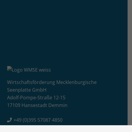
Wirtschaftsförderung Mecklenburgische
Seenplatte GmbH
Adolf-Pompe-Straße 12-15
17109 Hansestadt Demmin
+49 (0)395 57087 4850
E-Mail senden