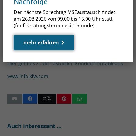
Nachfolge
– Nichtwohngebäude (596) – Zinserhöhung
Der nächste Sprechtag MSEaustausch findet
am 26.08.2026 von 09.00 bis 15.00 Uhr statt
Finanzierung von Innovationsvorhaben
(fünf Beratungstermine á 1 Stunde).
ERP-Mezzanine für Innovation (360, 361, 364) –
Zinserhöhung
mehr erfahren
ERP-Digitalisierungs- und Innovationskredit (380) –
Zinserhöhung und Zinssenkung
Hier geht es zu den aktuellen Konditionentableaus
www.info.kfw.com
Auch interessant …