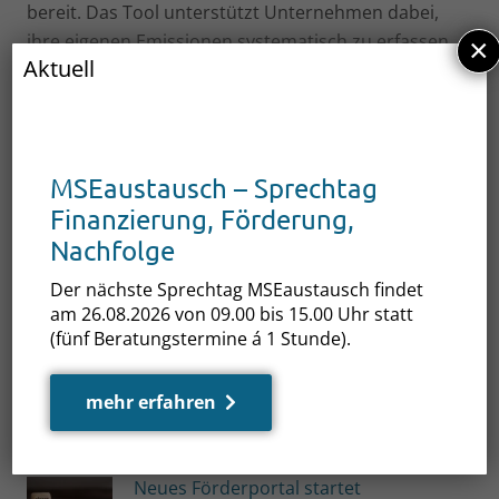
bereit. Das Tool unterstützt Unternehmen dabei,
ihre eigenen Emissionen systematisch zu erfassen
×
Aktuell
und auszuwerten – ein hilfreicher Baustein, der gut
ergänzend zum VSME-Reporting eingesetzt
werden kann. Bei Ihren Fragen zur
Treibhausgasbilanzierung und ecocockpit hilft
MSEaustausch – Sprechtag
Ihnen das Team von MVeffizient gern weiter.
Finanzierung, Förderung,
www.mv-effizient.de
Nachfolge
Der nächste Sprechtag MSEaustausch findet
am 26.08.2026 von 09.00 bis 15.00 Uhr statt
(fünf Beratungstermine á 1 Stunde).
mehr erfahren
Auch interessant …
Neues Förderportal startet