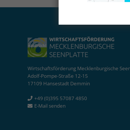
Wirtschaftsförderung Mecklenburgische See
Adolf-Pompe-Straße 12-15
17109 Hansestadt Demmin
+49 (0)395 57087 4850
E-Mail senden