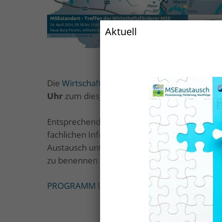
Aktuell
Die
Wirtschaftsförderung Mecklenburgische
Uhr
zum diesjährigen
Treffen der Wirtscha
Entsprechend den aktuellen Anforderungen
fachlichen Informationen Gelegenheit zur Disk
Austausch untereinander initiieren. Um kon
zu benennen und ggf. gemachte Erfahrungen 
PROGRAMM UND TAGESABLAUF