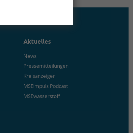
Aktuelles
News
Pressemitteilungen
Kreisanzeiger
MSEimpuls Podcast
MSEwasserstoff