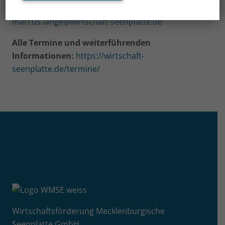
T: 03991 634 310, M: 0174 308 4005
marcus.lange@wirtschaft-seenplatte.de
Alle Termine und weiterführenden
Informationen:
https://wirtschaft-
seenplatte.de/termine/
Wirtschaftsförderung Mecklenburgische
Seenplatte GmbH