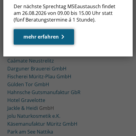
Regional. Nachhaltig. Zukunftsorientiert.
Der nächste Sprechtag MSEaustausch findet
am 26.08.2026 von 09.00 bis 15.00 Uhr statt
Traditionell gut und innovativ besser
(fünf Beratungstermine á 1 Stunde).
Die Mecklenburgische Seenplatte auf der IGW
2025
mehr erfahren
Alter Schafstall Basedow/
Farmer Hotel
/
Farmer
Steakhouse Basedow
Caámate Neustrelitz
Darguner Brauerei GmbH
Fischerei Müritz-Plau GmbH
Gülden Tor GmbH
Hahnsche Gutsmanufaktur GbR
Hotel Gravelotte
Jackle & Heidi
GmbH
jolu Naturkosmetik e.K.
Käsemanufaktur Müritz GmbH
Park am See
Nattika