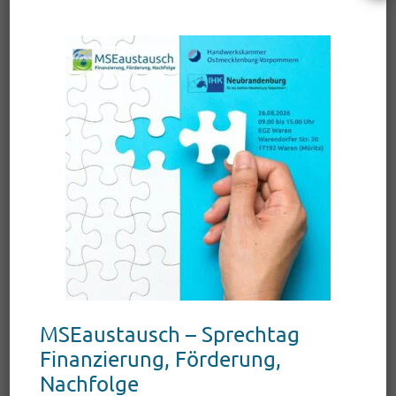
Gourmetangebot Leidenschaft und Wissen
aufeinander.
Mittendrin: Der Landkreis Mecklenburgische
Seenplatte. Organisiert wieder von der
Wirtschaftsförderung Mecklenburgische
Seenplatte GmbH
und unterstützt durch die drei
regionalen Sparkassen –
Sparkasse
Neubrandenburg-Demmin
,
Müritz-Sparkasse
und
Sparkasse Mecklenburg-Strelitz
– präsentieren 13
Aussteller aus MSE in der Länderhalle
Mecklenburg-Vorpommern (5.2b, Stand 50-54,45)
Trends, Geschmacks-, kulturelle und touristische
Erlebnisse aus der Seenplatte. Sie präsentieren
den Landkreis mit traditionellen und innovativen
MSEaustausch – Sprechtag
Spezialitäten aus Feld, Wald und See, Genüsse für
Finanzierung, Förderung,
Leib und Seele, kulturelle Highlights und
Nachfolge
touristische Hotspots, die man erlebt haben muss.