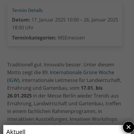
Termin Details
Datum:
17. Januar 2025 10:00
–
26. Januar 2025
18:00
Uhr
Terminkategorien:
MSEmessen
Traditionell gut. Innovativ besser. Unter diesem
Motto zeigt die 89.
Internationale Grüne Woche
(IGW)
, internationale Leitmesse für Landwirtschaft,
Ernährung und Gartenbau, vom
17.01. bis
26.01.2025
in der Messe Berlin wieder Trends aus
Ernährung, Landwirtschaft und Gartenbau, treffen
in einem fachlichen Rahmenprogramm, in
interaktiven Ausstellungen, kreativen Workshops
×
und bei einem abwechslungsreichen
Aktuell