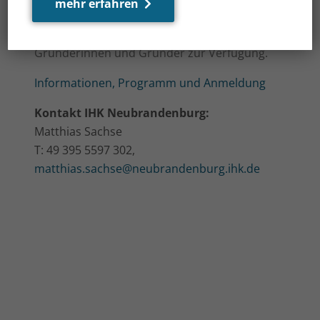
mehr erfahren
Marketing stellt die Webinarwoche
umfangreiche Informationen für
Gründerinnen und Gründer zur Verfügung.
Informationen, Programm und Anmeldung
Kontakt IHK Neubrandenburg:
Matthias Sachse
T:
49 395 5597 302,
matthias.sachse@neubrandenburg.ihk.de