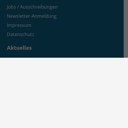
Jobs / Ausschreibungen
Newsletter-Anmeldung
Impressum
Datenschutz
Aktuelles
News
Pressemitteilungen
Kreisanzeiger
MSEimpuls Podcast
MSEwasserstoff