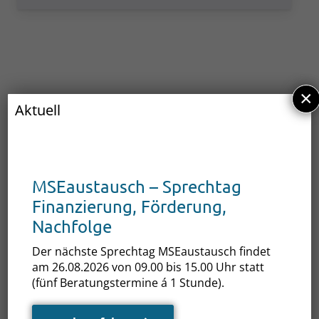
×
Aktuell
Als Teil der Gründungswoche Deutschland
(
17.11.2025 bis 21.11.2025
) laden die IHKs in
MSEaustausch – Sprechtag
M-V zu einer kleinen Webinar-Reihe ein.
Finanzierung, Förderung,
Diese präsentiert Einblicke und praktische
Nachfolge
Hinweise für den Start in die
Selbstständigkeit.
Der nächste Sprechtag MSEaustausch findet
am 26.08.2026 von 09.00 bis 15.00 Uhr statt
Von der Erstellung eines Businessplanes
(fünf Beratungstermine á 1 Stunde).
über steuerliche Rechte und Pflichten,
Rechtsformen und soziale Absicherung und