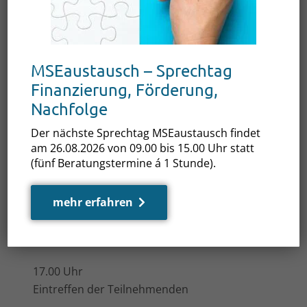
WANN:
18.09.2025, 17.00 bis 20.00 Uhr
WO:
EGZ Waren/ Müritz, Warendorfer Str.
20, 17192 Waren/Müritz
MSEaustausch – Sprechtag
Finanzierung, Förderung,
WER:
Gründer, Nachfolger, Start-ups im
Nachfolge
Handwerk, etablierte Unternehmen mit
Interesse am Austausch zu Produktion,
Der nächste Sprechtag MSEaustausch findet
am 26.08.2026 von 09.00 bis 15.00 Uhr statt
Produktentwicklung, Produktvermarktung
(fünf Beratungstermine á 1 Stunde).
(vorw. Holz- und Metallverarbeitendes
Handwerk)
mehr erfahren
WIE: Hier geht es zur
Anmeldung
Ablauf
17.00 Uhr
Eintreffen der Teilnehmenden