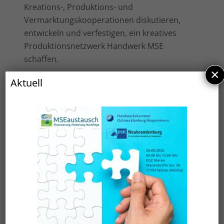
Kreations-, Produktions- und
Vermarktungskooperationen diskutieren,
entwickeln und verfestigen, ein kreatives
Produktionsnetzwerk Handwerk MSE
schaffen.
×
Dafür stellt der bekannte Möbel- und
Aktuell
Interiordesigner
Michael Hilgers
(Tischler
und Dipl.-Ing. der Architektur) seine Projekte
und Konzepte vor, erklärt, wie mit guten
Ideen, dem richtigen Design und einer
authentischen Präsenz in sozialen Medien
auch mit kleinem Budget neue
Kundengruppen erreicht werden können.
WAS:
Handwerk vernetzt. Produktideen
Made in MSE entwickeln, produzieren,
vermarkten