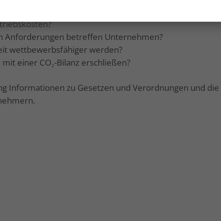
mehr Energieeffizienz für Unternehmen?
triebskosten?
en Anforderungen betreffen Unternehmen?
keit wettbewerbsfähiger werden?
 mit einer CO₂-Bilanz erschließen?
tung Informationen zu Gesetzen und Verordnungen und die 
nehmern.