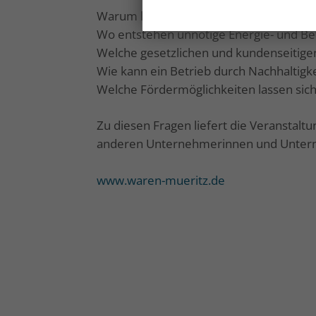
Warum lohnt sich eine CO₂-Bilanz und 
Wo entstehen unnötige Energie- und Be
Welche gesetzlichen und kundenseitig
Wie kann ein Betrieb durch Nachhaltig
Welche Fördermöglichkeiten lassen sich
Zu diesen Fragen liefert die Veranstal
anderen Unternehmerinnen und Unter
www.waren-mueritz.de