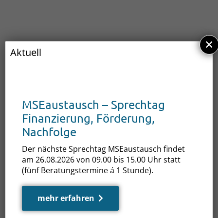
×
Aktuell
Der 3. Baltic Sea Business Day findet am
16.
04.2026
wieder unter der Schirmherrschaft
MSEaustausch – Sprechtag
der Ministerpräsidentin statt.
Finanzierung, Förderung,
Diese Wirtschaftskonferenz veranstaltet die
Nachfolge
Landesregierung gemeinsam mit den
Der nächste Sprechtag MSEaustausch findet
Industrie- und Handelskammern und den
am 26.08.2026 von 09.00 bis 15.00 Uhr statt
Auslandshandelskammern und soll an die
(fünf Beratungstermine á 1 Stunde).
zwei sehr erfolgreichen BSBDs in den Jahren
2022 und 2024 mit zuletzt mehr als 500
mehr erfahren
nationalen und internationalen Teilnehmern
anknüpfen.