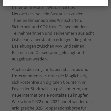
Unter dem Motto „Werde Teil des
Netzwerkes“ soll ein Austausch zu den
Themen klimaneutrales Wirtschaften,
Sicherheit und CO2-freie Ostsee mit den
Teilnehmerinnen und Teilnehmern aus acht
Ostseeanrainerstaaten erfolgen, die guten
Beziehungen zwischen M-V und seinen
Partnern im Ostseeraum gefestigt und
ausgebaut werden.
Auch in diesem Jahr haben Start-ups und
Unternehmensvertreter die Möglichkeit,
sich kostenfrei an digitalen Countern im
Foyer der Stadthalle zu präsentieren, um
neue internationale Kontakte zu knüpfen.
Wie schon 2022 und 2024 findet wieder die
erfolgreiche B2B Kooperationsbörse für