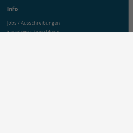
Info
Jobs / Ausschreibungen
Newsletter-Anmeldung
Impressum
Datenschutz
Aktuelles
News
Pressemitteilungen
Kreisanzeiger
MSEimpuls Podcast
MSEwasserstoff