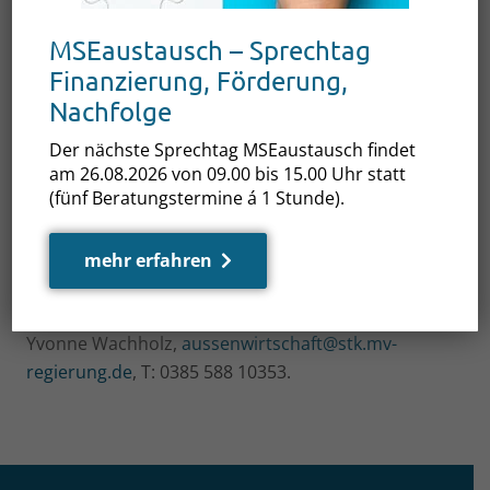
Staatssekretäre zur Verfügung.
MSEaustausch – Sprechtag
Der Exportabend ist eine gute Gelegenheit, sich
Finanzierung, Förderung,
mit Unternehmen, den Repräsentanten von
Nachfolge
Kammern, Verbänden und Organisationen
Der nächste Sprechtag MSEaustausch findet
auszutauschen, Netzwerke zu knüpfen und
am 26.08.2026 von 09.00 bis 15.00 Uhr statt
Impulse zu sammeln – bei einem guten Essen in
(fünf Beratungstermine á 1 Stunde).
entspannter Atmosphäre.
Anmeldung: bis 30.07.2025
mehr erfahren
Referat Außenwirtschaft und Messen der
Staatskanzlei
Yvonne Wachholz,
aussenwirtschaft@stk.mv-
regierung.de
, T: 0385 588 10353.