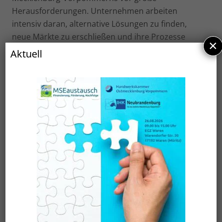
Herausforderungen. Unternehmen arbeiten
intensiv daran, alternative Lösungen zu finden,
neue Märkte zu erschließen und ihre Prozesse
×
anzupassen.
Aktuell
Ministerpräsidentin Manuela Schwesig möchte die
Gelegenheit nutzen, sich mit exportorientierten
Unternehmen über die aktuelle Lage, Erfahrungen,
Wünsche und Pläne bei außenwirtschaftlichen
Aktivitäten auszutauschen. Den Rahmen dafür
bietet der 5. Exportabend der Landesregierung am
13. August 2025, 18.00 Uhr im Unternehmen
Betonfertigteilwerk Rostock GmbH
, Silder Moor
1 in 18196 Kavelstorf.
Für die Gespräche stehen neben der
Ministerpräsidentin auch Fachminister und -
ministerinnen bzw. die Staatsekretärinnen und