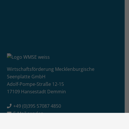
Wirtschaftsförderung Mecklenburgische
Seenplatte GmbH
Adolf-Pompe-Straße 12-15
17109 Hansestadt Demmin
+49 (0)395 57087 4850
E-Mail senden
Info