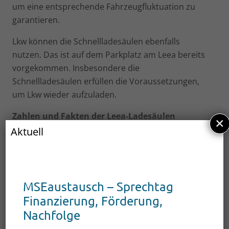
um eine entsprechende Fahrzeugfluktuation zu
garantieren.
Lkw können die Schnellladesäulen ebenfalls
nutzen. Das ist auf dem Parkplatz am Leea bereits
vorgekommen. Insbesondere die
Schnellladesäulen erfüllen die Voraussetzungen,
um Lkw wieder aufzuladen.
Zahlen und Fakten der Leea-Ladesäulen
×
Aktuell
Normallader
Neustrelitz, Venusberg
Neustrelitz, Am Kiefernwald
MSEaustausch – Sprechtag
Neustrelitz, Am Tiergarten
Finanzierung, Förderung,
Neustrelitz, Strelitzer Chaussee
Nachfolge
Neustrelitz, Am Stadthafen