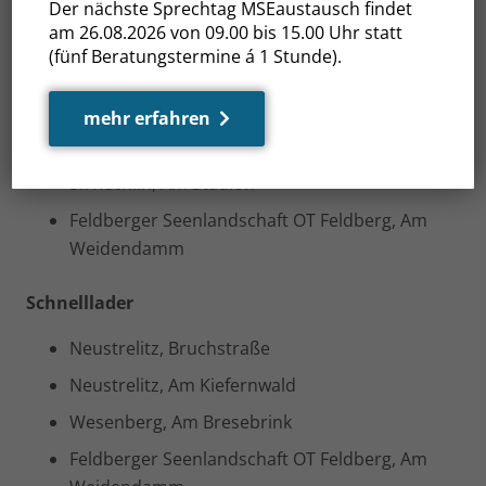
Der nächste Sprechtag MSEaustausch findet
am 26.08.2026 von 09.00 bis 15.00 Uhr statt
Neustrelitz, Karbe-Wagner-Straße
(fünf Beratungstermine á 1 Stunde).
Neustrelitz, Louisenstraße
Neustrelitz, Augustastraße
mehr erfahren
Neustrelitz, Semmelweisstraße
3x Rechlin, Am Stadion
Feldberger Seenlandschaft OT Feldberg, Am
Weidendamm
Schnelllader
Neustrelitz, Bruchstraße
Neustrelitz, Am Kiefernwald
Wesenberg, Am Bresebrink
Feldberger Seenlandschaft OT Feldberg, Am