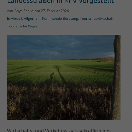
Landesstraßen in M-V vorgestellt
von
Anya Schlie
am
27. Februar 2024
in
Aktuell
,
Allgemein
,
Kommunale Beratung
,
Tourismuswirtschaft
,
Touristische Wege
Wirtschafts- und Verkehrsstaatssekretärin Ines