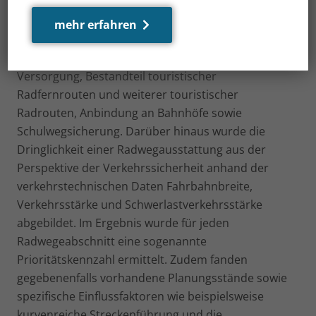
Stadt-Umland-Beziehungen, Distanz zu zentralen
Orten, Lückenschluss zu Radwegen im Bestand,
mehr erfahren
Anbindung an Orte der Versorgung wie
beispielsweise Einzelhandel und medizinischer
Versorgung, Bestandteil touristischer
Radfernrouten und weiterer touristischer
Radrouten, Anbindung an Bahnhöfe sowie
Schulwegsicherung. Darüber hinaus wurde die
Dringlichkeit einer Radwegausstattung aus der
Perspektive der Verkehrssicherheit anhand der
verkehrstechnischen Daten Fahrbahnbreite,
Verkehrsstärke und Schwerlastverkehrsstärke
abgebildet. Im Ergebnis wurde für jeden
Radwegeabschnitt eine sogenannte
Prioritätskennzahl ermittelt. Zudem fanden
gegebenenfalls vorhandene Planungsstände sowie
spezifische Einflussfaktoren wie beispielsweise
kurvenreiche Streckenführung und die