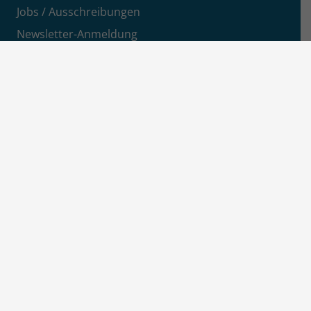
Jobs / Ausschreibungen
Newsletter-Anmeldung
Impressum
Datenschutz
Aktuelles
News
Pressemitteilungen
Kreisanzeiger
MSEimpuls Podcast
MSEwasserstoff