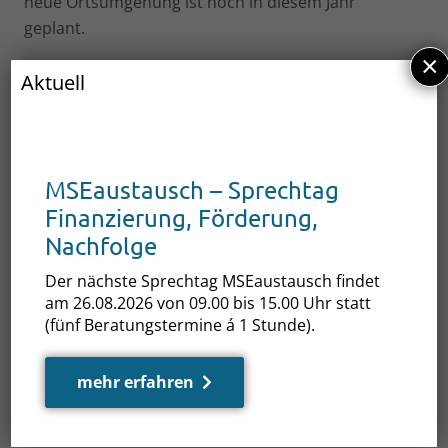
neue Ortsumgehung ist noch in diesem Jahr
geplant.
×
Die Ortsumgehung soll nördlich der Stadt Dargun
Aktuell
verlaufen. Sie beginnt kurz hinter der Einmündung
der Landesstraße 231 nach Alt Kalen, umgeht die
ehemalige Mülldeponie und schließt in Höhe
Neubauhof an die Bundesstraße 110 in Richtung
MSEaustausch – Sprechtag
Demmin an. In den Neubau der Ortsumgehung
Finanzierung, Förderung,
werden 14 Millionen Euro investiert.
Nachfolge
PM/WM
Der nächste Sprechtag MSEaustausch findet
am 26.08.2026 von 09.00 bis 15.00 Uhr statt
(fünf Beratungstermine á 1 Stunde).
mehr erfahren
Auch interessant …