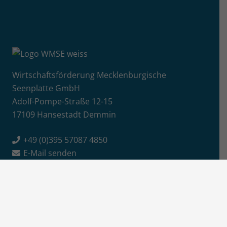
Wirtschaftsförderung Mecklenburgische
Seenplatte GmbH
Adolf-Pompe-Straße 12-15
17109 Hansestadt Demmin
+49 (0)395 57087 4850
E-Mail senden
Info
Jobs / Ausschreibungen
Newsletter-Anmeldung