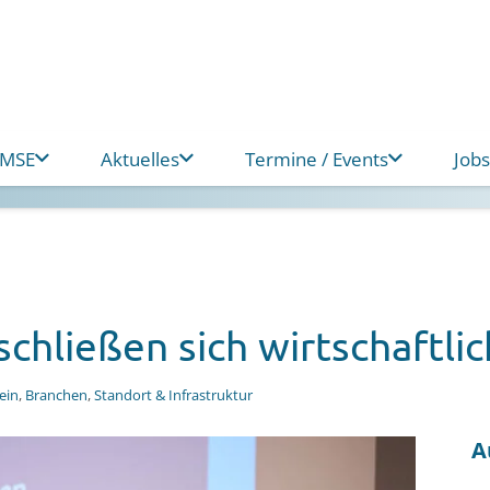
 MSE
Aktuelles
Termine / Events
Jobs
schließen sich wirtschaftl
ein
,
Branchen
,
Standort & Infrastruktur
A