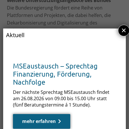
Weitere Unterstützungsangebote des Bundes
Die Bundesregierung fördert eine Reihe von
Plattformen und Projekten, die dabei helfen, die
Dekarbonisierung und Digitalisierung des
×
Gebäudebestands und der Industrie
Aktuell
voranzutreiben. Eine Auswahl der Angebote des
Bundes ist auf der
Website des
Kompetenzzentrums Energieeffizienz durch
Digitalisierung (KEDi)
zu finden.
MSEaustausch – Sprechtag
www.mv-effizient.de
Finanzierung, Förderung,
Nachfolge
Der nächste Sprechtag MSEaustausch findet
am 26.08.2026 von 09.00 bis 15.00 Uhr statt
(fünf Beratungstermine á 1 Stunde).
mehr erfahren