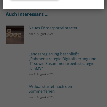
Auch interessant …
Neues Förderportal startet
am
5. August 2026
Landesregierung beschließt
„Rahmenstrategie Digitalisierung und
IT“ sowie Zusammenarbeitsstrategie
„EinMV“
am
4. August 2026
AVdual startet nach den
Sommerferien
am
3. August 2026