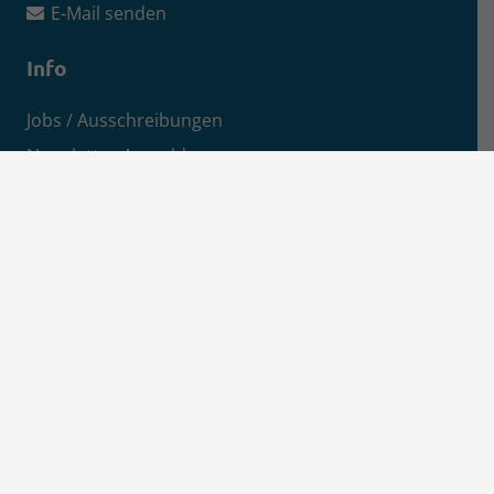
E-Mail senden
Info
Jobs / Ausschreibungen
Newsletter-Anmeldung
Impressum
Datenschutz
Aktuelles
News
Pressemitteilungen
Kreisanzeiger
MSEimpuls Podcast
MSEwasserstoff