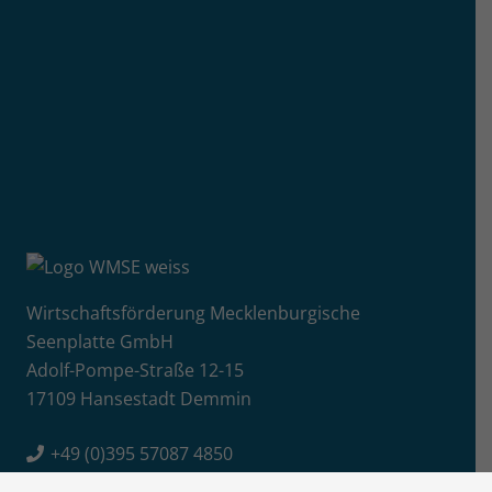
Wirtschaftsförderung Mecklenburgische
Seenplatte GmbH
Adolf-Pompe-Straße 12-15
17109 Hansestadt Demmin
+49 (0)395 57087 4850
E-Mail senden