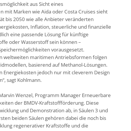
smöglichkeit aus Sicht eines
n mit Marken wie Aida oder Costa Cruises sieht
tät bis 2050 wie alle Anbieter veränderten
giekosten, Inflation, steuerliche und finanzielle
dlich eine passende Lösung für künftige
offe oder Wasserstoff sein können –
peichermöglichkeiten vorausgesetzt.
 den weltweiten maritimen Antriebsformen folgen
ridmodellen, basierend auf Methanol-Lösungen.
den Energiekosten jedoch nur mit cleverem Design
n“, sagt Kohlmann.
 Marvin Wenzel, Programm Manager Erneuerbare
keiten der BMDV-Kraftstoffförderung. Diese
twicklung und Demonstration ab, in Säulen 3 und
rsten beiden Säulen gehören dabei die noch bis
cklung regenerativer Kraftstoffe und die