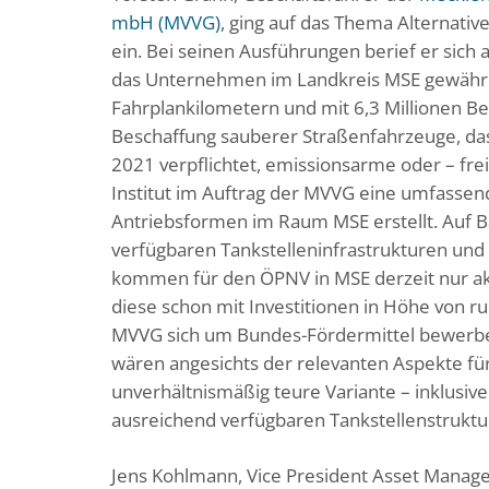
mbH (MVVG)
, ging auf das Thema Alternati
ein. Bei seinen Ausführungen berief er sich
das Unternehmen im Landkreis MSE gewährl
Fahrplankilometern und mit 6,3 Millionen B
Beschaffung sauberer Straßenfahrzeuge, das
2021 verpflichtet, emissionsarme oder – fre
Institut im Auftrag der MVVG eine umfassend
Antriebsformen im Raum MSE erstellt. Auf B
verfügbaren Tankstelleninfrastrukturen und
kommen für den ÖPNV in MSE derzeit nur ak
diese schon mit Investitionen in Höhe von ru
MVVG sich um Bundes-Fördermittel bewerbe
wären angesichts der relevanten Aspekte für
unverhältnismäßig teure Variante – inklusive
ausreichend verfügbaren Tankstellenstruktu
Jens Kohlmann, Vice President Asset Mana