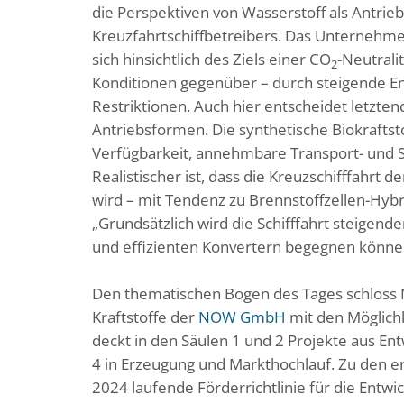
die Perspektiven von Wasserstoff als Antrieb
Kreuzfahrtschiffbetreibers. Das Unternehme
sich hinsichtlich des Ziels einer CO
-Neutrali
2
Konditionen gegenüber – durch steigende Ener
Restriktionen. Auch hier entscheidet letzten
Antriebsformen. Die synthetische Biokraftst
Verfügbarkeit, annehmbare Transport- und S
Realistischer ist, dass die Kreuzschifffahrt
wird – mit Tendenz zu Brennstoffzellen-Hyb
„Grundsätzlich wird die Schifffahrt steigen
und effizienten Konvertern begegnen könne
Den thematischen Bogen des Tages schloss
Kraftstoffe der
NOW GmbH
mit den Möglich
deckt in den Säulen 1 und 2 Projekte aus En
4 in Erzeugung und Markthochlauf. Zu den e
2024 laufende Förderrichtlinie für die Entwi