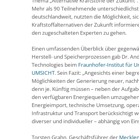
Thema „Alternative Kraftstoffe der Zukunft“.
Mehr als 90 Teilnehmende unterschiedlichst
deutschlandweit, nutzten die Möglichkeit, s
Kraftstoffalternativen der Zukunft informiere
den zugeschalteten Experten zu gehen.
Einen umfassenden Überblick über gegenwärt
Herstell- und Speicherprozessen gab Dr. An
Technologies beim
Fraunhofer-Institut für U
UMSICHT
. Sein Fazit: „Angesichts einer b
Möglichkeiten der Generierung neuer, nachhal
denn je. Künftig müssen – neben der Aufgabe
den verfügbaren Energiequellen umzugehen 
Energieimport, technische Umsetzung, operat
Infrastruktur und Transport berücksichtigt
diverser und individueller – abhängig von Ei
Torsten Grahn, Geschäftsführer der
Mecklen