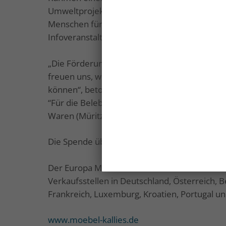
Umweltprojekt fördert die Stärkung lokaler P
Menschen für ökologisches Bauen – u.a. mit S
Infoveranstaltungen machen das Projekt auc
„Die Förderung regionaler Umweltschutzaktiv
freuen uns, wieder ambitionierte Initiativen
können“, betont Gudrun Kallies, Inhaberin vo
“Für die Belebung des Umweltprojekts lassen
Waren (Müritz), dem Verein zusätzlich eine
Die Spende über 2.200 EUR wurde am 15.09.2
Der Europa Möbel-Verbund ist ein Zusammen
Verkaufsstellen in Deutschland, Österreich, Be
Frankreich, Luxemburg, Kroatien, Portugal u
www.moebel-kallies.de