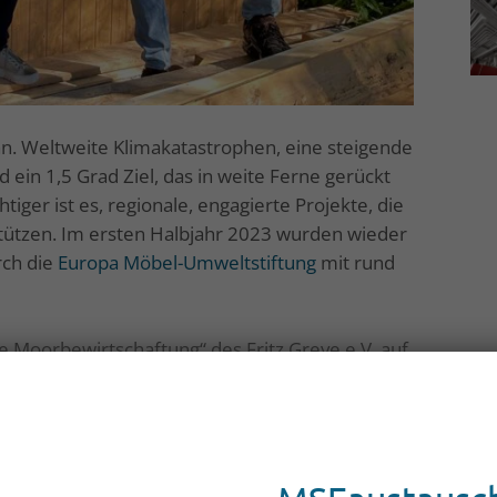
n. Weltweite Klimakatastrophen, eine steigende
ein 1,5 Grad Ziel, das in weite Ferne gerückt
iger ist es, regionale, engagierte Projekte, die
stützen. Im ersten Halbjahr 2023 wurden wieder
rch die
Europa Möbel-Umweltstiftung
mit rund
e Moorbewirtschaftung“ des Fritz Greve e.V. auf
enburgischen Schweiz.
chhaltiger Moorbewirtschaftung – wird von der
n Jettchenshof bei Malchin setzt sich im
en mit lokalen Rohstoffen ein. Das