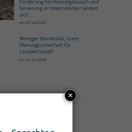
Förderung für Heizungstausch und
Sanierung in Unternehmen ändert
sich
am
30. Juli 2026
Weniger Bürokratie, mehr
Planungssicherheit für
Landwirtschaft
am
30. Juli 2026
×