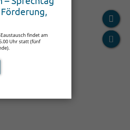
 – Sprechtag
 Förderung,
Eaustausch findet am
.00 Uhr statt (fünf
nde).