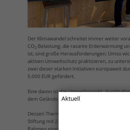
Der Klimawandel schreitet immer weiter vora
CO
Belastung, die rasante Erderwärmung und 
2
ist, sind große Herausforderungen. Umso wicht
aktiven Umweltschutz praktizieren, zu unter
zwei dieser starken Initiativen europaweit du
5.000 EUR gefördert.
Eine davon ist das Umweltprojekt „Nachhaltig
Aktuell
dem Gelände der „Moorbauern“ in der Meckl
Dessen Thema – Bauen mit Rohstoffen aus na
Stiftung mit 2.000 EUR gefördert. Der Verein i
Rahmen eines Baucamps für ökologisches Bau