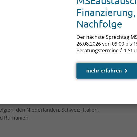
MSEaustausch
roduktionsketten und begeistert junge
Finanzierung,
chwarzerlenholz und Schilf. Geplante
Nachfolge
h einem größeren Publikum zugänglich.
Der nächste Sprechtag MS
itäten betrachten wir als unabdingbar und
26.08.2026 von 09.00 bis 15
 mit unserer Umweltstiftung unterstützen zu
Beratungstermine á 1 Stu
n
möbel kallies
in Waren (Müritz) und ergänzt:
 wir, als regionales Familienunternehmen in
 Spende von 200 Euro zukommen.“
mehr erfahren
023 an den Fritz Greve e.V. übergeben.
schluss von mehr als 460 Möbelhäusern mit
lgien, den Niederlanden, Schweiz, Italien,
nd Rumänien.