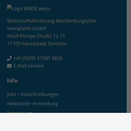
Wirtschaftsförderung Mecklenburgische
Seenplatte GmbH
Adolf-Pompe-Straße 12-15
17109 Hansestadt Demmin
+49 (0)395 57087 4850
E-Mail senden
Info
Jobs / Ausschreibungen
Newsletter-Anmeldung
Impressum
Datenschutz