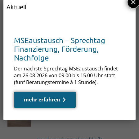
×
Aktuell
Kontakt:
Kuhnle-Tours GmbH
T: 039823 266 0,
marketing@kuhnle-tours.de
www.kuhnle-tours.de
MSEaustausch – Sprechtag
Finanzierung, Förderung,
Nachfolge
Der nächste Sprechtag MSEaustausch findet
am 26.08.2026 von 09.00 bis 15.00 Uhr statt
(fünf Beratungstermine á 1 Stunde).
Auch interessant …
mehr erfahren
Neues Förderportal startet
am
5. August 2026