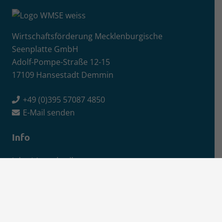
Wirtschaftsförderung Mecklenburgische
Seenplatte GmbH
Adolf-Pompe-Straße 12-15
17109 Hansestadt Demmin
+49 (0)395 57087 4850
E-Mail senden
Info
Jobs / Ausschreibungen
Newsletter-Anmeldung
Impressum
Datenschutz