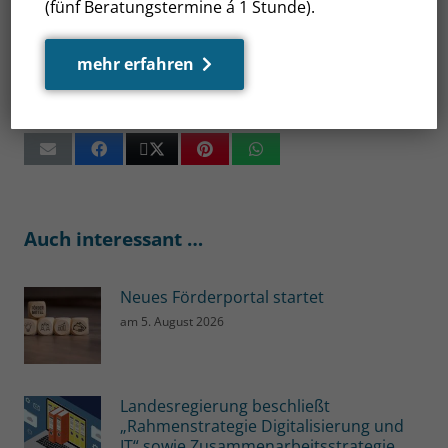
(fünf Beratungstermine á 1 Stunde).
angemeldet. Der Veranstalter erwartet in diesem
Jahr 15.000 BesucherInnen aus der ganzen Welt.
mehr erfahren
PM/WM
Auch interessant …
Neues Förderportal startet
am
5. August 2026
Landesregierung beschließt
„Rahmenstrategie Digitalisierung und
IT“ sowie Zusammenarbeitsstrategie