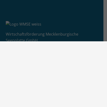
Wirtschaftsförderung Mecklenburgische
Seenplatte GmbH
Adolf-Pompe-Straße 12-15
17109 Hansestadt Demmin
+49 (0)395 57087 4850
E-Mail senden
Info
Jobs / Ausschreibungen
Newsletter-Anmeldung