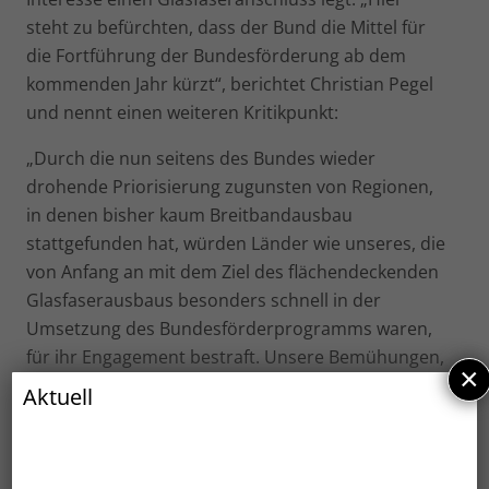
steht zu befürchten, dass der Bund die Mittel für
die Fortführung der Bundesförderung ab dem
kommenden Jahr kürzt“, berichtet Christian Pegel
und nennt einen weiteren Kritikpunkt:
„Durch die nun seitens des Bundes wieder
drohende Priorisierung zugunsten von Regionen,
in denen bisher kaum Breitbandausbau
stattgefunden hat, würden Länder wie unseres, die
von Anfang an mit dem Ziel des flächendeckenden
Glasfaserausbaus besonders schnell in der
Umsetzung des Bundesförderprogramms waren,
für ihr Engagement bestraft. Unsere Bemühungen,
×
den Anschluss weißer, hellgrauer und
Aktuell
dunkelgrauer Flecken in einem
zusammenhängenden Ablauf bis zur „letzten
Milchkanne“ umzusetzen, würden damit zunichte