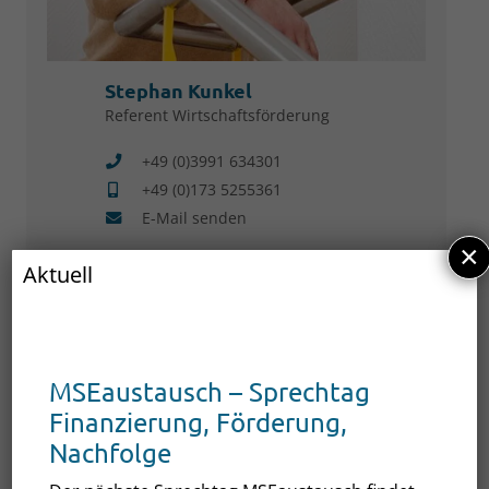
Stephan Kunkel
Referent Wirtschaftsförderung
+49 (0)3991 634301
+49 (0)173 5255361
E-Mail senden
×
Standortsuche und -vermarktung
Aktuell
Investorenbegleitung
Mit Herz und Verstand für die Region.
Fördermittelberatung
MSEwasserstoff
MSEaustausch – Sprechtag
Finanzierung, Förderung,
Nachfolge