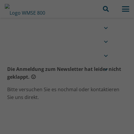
Die Anmeldung zum Newsletter hat leider nicht
geklappt. 🙁
Bitte versuchen Sie es nochmal oder kontaktieren
Sie uns direkt.
Es ist genau der richtige Zeitpunkt zu
beweisen, dass wir in MSE Pioniere sind
und bei uns nicht alles 50 Jahre später