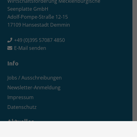
Wirtschaftsförderung Mecklenburgische
Seenplatte GmbH
Adolf-Pompe-Straße 12-15
17109 Hansestadt Demmin
+49 (0)395 57087 4850
E-Mail senden
Info
Jobs / Ausschreibungen
Newsletter-Anmeldung
Impressum
Datenschutz
Aktuelles
News