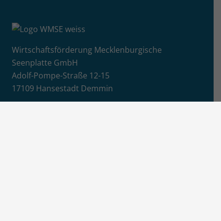
Wirtschaftsförderung Mecklenburgische
Seenplatte GmbH
Adolf-Pompe-Straße 12-15
17109 Hansestadt Demmin
+49 (0)395 57087 4850
E-Mail senden
Info
Jobs / Ausschreibungen
Newsletter-Anmeldung
Impressum
Datenschutz