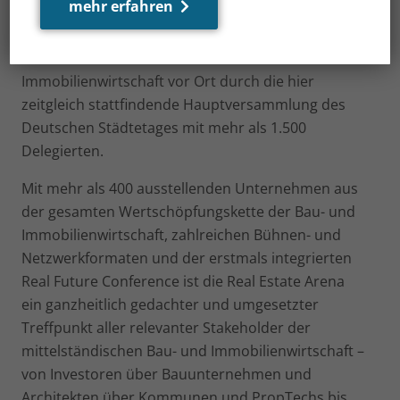
mehr erfahren
Zulauf von Kommunen und kommunalen
Wirtschaftsförderungen. Noch einmal intensiviert
wurde der Austausch zwischen Kommunen und
Immobilienwirtschaft vor Ort durch die hier
zeitgleich stattfindende Hauptversammlung des
Deutschen Städtetages mit mehr als 1.500
Delegierten.
Mit mehr als 400 ausstellenden Unternehmen aus
der gesamten Wertschöpfungskette der Bau- und
Immobilienwirtschaft, zahlreichen Bühnen- und
Netzwerkformaten und der erstmals integrierten
Real Future Conference ist die Real Estate Arena
ein ganzheitlich gedachter und umgesetzter
Treffpunkt aller relevanter Stakeholder der
mittelständischen Bau- und Immobilienwirtschaft –
von Investoren über Bauunternehmen und
Architekten über Kommunen und PropTechs bis