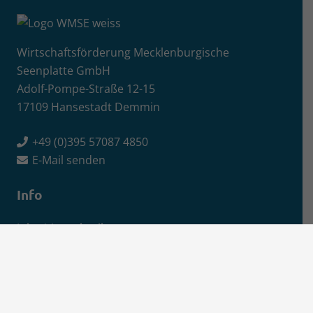
Wirtschaftsförderung Mecklenburgische
Seenplatte GmbH
Adolf-Pompe-Straße 12-15
17109 Hansestadt Demmin
+49 (0)395 57087 4850
E-Mail senden
Info
Jobs / Ausschreibungen
Newsletter-Anmeldung
Impressum
Datenschutz