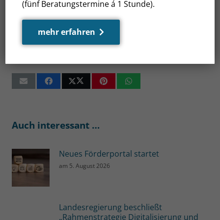
(fünf Beratungstermine á 1 Stunde).
Zur Sudie
mehr erfahren
www.mv-effizient.de
Auch interessant …
Neues Förderportal startet
am
5. August 2026
Landesregierung beschließt
„Rahmenstrategie Digitalisierung und