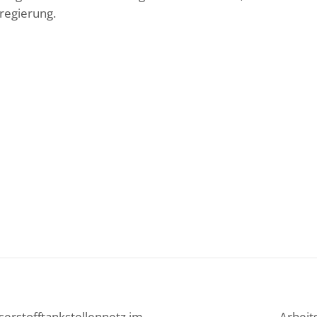
regierung.
serstofftankstellennetz im
Arbeit