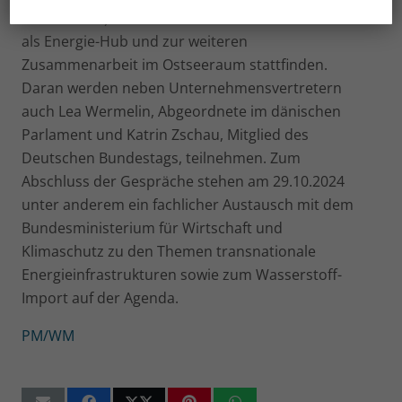
Klimaschutz) insbesondere zu der Rolle der Ostsee
als Energie-Hub und zur weiteren
Zusammenarbeit im Ostseeraum stattfinden.
Daran werden neben Unternehmensvertretern
auch Lea Wermelin, Abgeordnete im dänischen
Parlament und Katrin Zschau, Mitglied des
Deutschen Bundestags, teilnehmen. Zum
Abschluss der Gespräche stehen am 29.10.2024
unter anderem ein fachlicher Austausch mit dem
Bundesministerium für Wirtschaft und
Klimaschutz zu den Themen transnationale
Energieinfrastrukturen sowie zum Wasserstoff-
Import auf der Agenda.
PM/WM