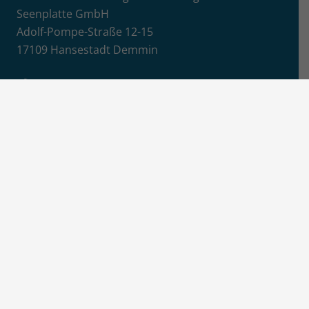
Seenplatte GmbH
Adolf-Pompe-Straße 12-15
17109 Hansestadt Demmin
+49 (0)395 57087 4850
E-Mail senden
Info
Jobs / Ausschreibungen
Newsletter-Anmeldung
Impressum
Datenschutz
Aktuelles
News